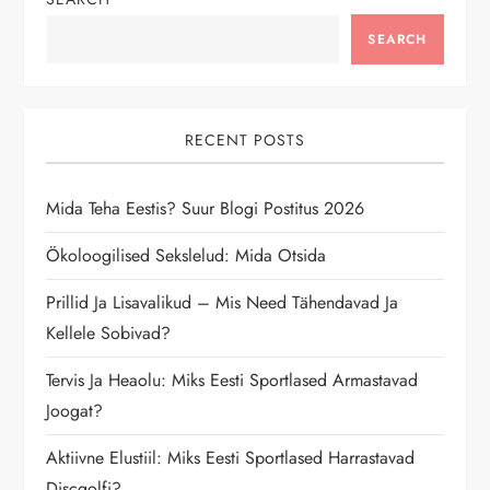
a
SEARCH
v
i
RECENT POSTS
g
Mida Teha Eestis? Suur Blogi Postitus 2026
a
Ökoloogilised Sekslelud: Mida Otsida
t
Prillid Ja Lisavalikud – Mis Need Tähendavad Ja
Kellele Sobivad?
i
Tervis Ja Heaolu: Miks Eesti Sportlased Armastavad
o
Joogat?
n
Aktiivne Elustiil: Miks Eesti Sportlased Harrastavad
Discgolfi?