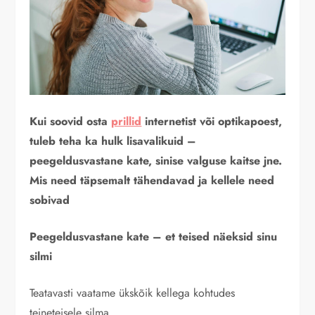
Kui soovid osta
prillid
internetist või optikapoest,
tuleb teha ka hulk lisavalikuid –
peegeldusvastane kate, sinise valguse kaitse jne.
Mis need täpsemalt tähendavad ja kellele need
sobivad
Peegeldusvastane kate – et teised näeksid sinu
silmi
Teatavasti vaatame ükskõik kellega kohtudes
teineteisele silma.