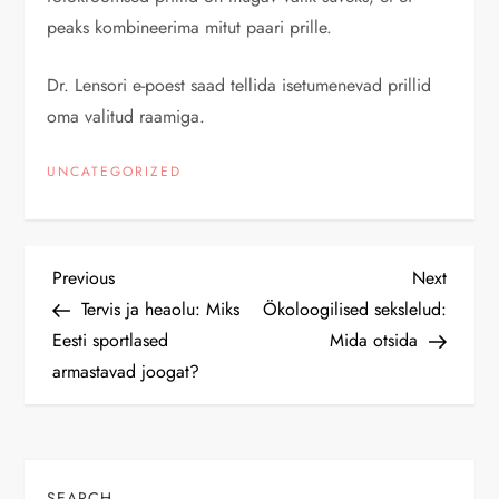
peaks kombineerima mitut paari prille.
Dr. Lensori e-poest saad tellida isetumenevad prillid
oma valitud raamiga.
UNCATEGORIZED
P
Previous
Next
Previous
Next
Post
Post
Tervis ja heaolu: Miks
Ökoloogilised sekslelud:
o
Eesti sportlased
Mida otsida
armastavad joogat?
s
t
n
SEARCH