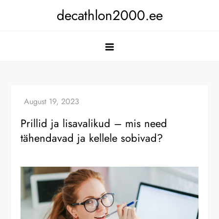
Skip
decathlon2000.ee
to
content
Prillid ja lisavalikud – mis need
tähendavad ja kellele sobivad?