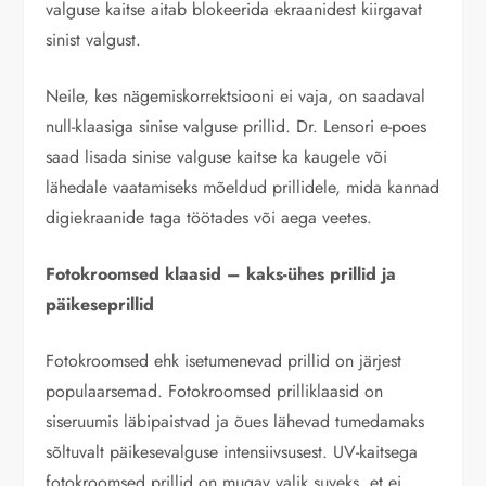
valguse kaitse aitab blokeerida ekraanidest kiirgavat
sinist valgust.
Neile, kes nägemiskorrektsiooni ei vaja, on saadaval
null-klaasiga sinise valguse prillid. Dr. Lensori e-poes
saad lisada sinise valguse kaitse ka kaugele või
lähedale vaatamiseks mõeldud prillidele, mida kannad
digiekraanide taga töötades või aega veetes.
Fotokroomsed klaasid – kaks-ühes prillid ja
päikeseprillid
Fotokroomsed ehk isetumenevad prillid on järjest
populaarsemad. Fotokroomsed prilliklaasid on
siseruumis läbipaistvad ja õues lähevad tumedamaks
sõltuvalt päikesevalguse intensiivsusest. UV-kaitsega
fotokroomsed prillid on mugav valik suveks, et ei