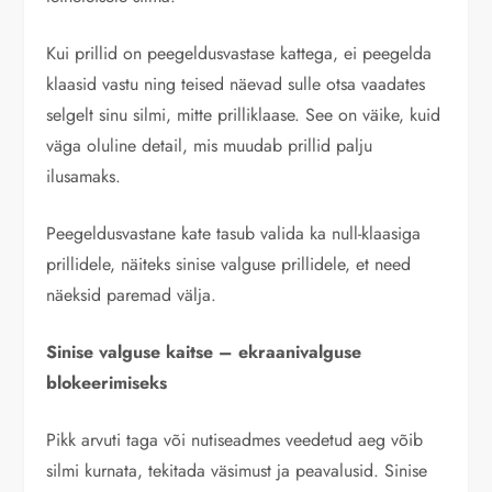
Kui prillid on peegeldusvastase kattega, ei peegelda
klaasid vastu ning teised näevad sulle otsa vaadates
selgelt sinu silmi, mitte prilliklaase. See on väike, kuid
väga oluline detail, mis muudab prillid palju
ilusamaks.
Peegeldusvastane kate tasub valida ka null-klaasiga
prillidele, näiteks sinise valguse prillidele, et need
näeksid paremad välja.
Sinise valguse kaitse – ekraanivalguse
blokeerimiseks
Pikk arvuti taga või nutiseadmes veedetud aeg võib
silmi kurnata, tekitada väsimust ja peavalusid. Sinise