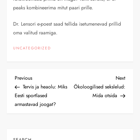
peaks kombineerima mitut paari prille.
Dr. Lensori e-poest saad tellida isetumenevad prillid
oma valitud raamiga.
UNCATEGORIZED
P
Previous
Next
Previous
Next
Post
Post
Tervis ja heaolu: Miks
Ökoloogilised sekslelud:
o
Eesti sportlased
Mida otsida
armastavad joogat?
s
t
n
SEARCH