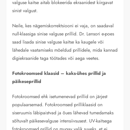
valguse kaitse aitab blokeerida ekraanidest kiirgavat
sinist valgust.
Neile, kes nägemiskorrektsiooni ei vaja, on saadaval
null-klaasiga sinise valguse prillid. Dr. Lensori e-poes
saad lisada sinise valguse kaitse ka kaugele või
lähedale vaatamiseks mõeldud prillidele, mida kannad
digiekraanide taga töötades või aega veetes.
Fotokroomsed klaasid – kaks-ühes prillid ja
päikeseprillid
Fotokroomsed ehk isetumenevad prillid on järjest
populaarsemad. Fotokroomsed prilliklaasid on
siseruumis läbipaistvad ja õues lähevad tumedamaks
sõltuvalt päikesevalguse intensiivsusest. UV-kaitsega
fotokroomsed prillid on mugav valik suveks, et ei