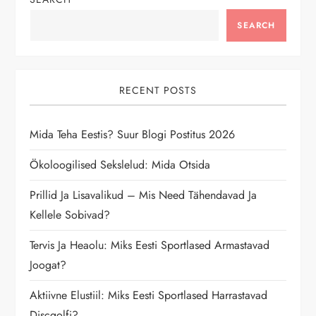
a
SEARCH
v
i
RECENT POSTS
g
Mida Teha Eestis? Suur Blogi Postitus 2026
a
Ökoloogilised Sekslelud: Mida Otsida
t
Prillid Ja Lisavalikud – Mis Need Tähendavad Ja
Kellele Sobivad?
i
Tervis Ja Heaolu: Miks Eesti Sportlased Armastavad
o
Joogat?
n
Aktiivne Elustiil: Miks Eesti Sportlased Harrastavad
Discgolfi?