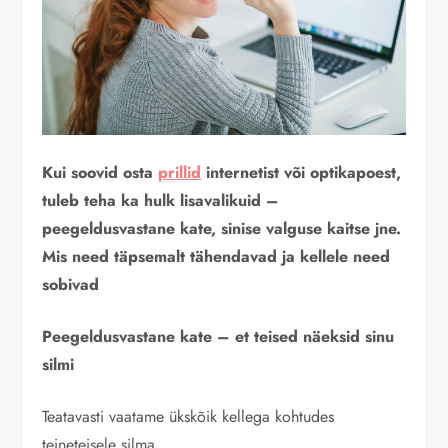
Kui soovid osta
prillid
internetist või optikapoest,
tuleb teha ka hulk lisavalikuid –
peegeldusvastane kate, sinise valguse kaitse jne.
Mis need täpsemalt tähendavad ja kellele need
sobivad
Peegeldusvastane kate – et teised näeksid sinu
silmi
Teatavasti vaatame ükskõik kellega kohtudes
teineteisele silma.