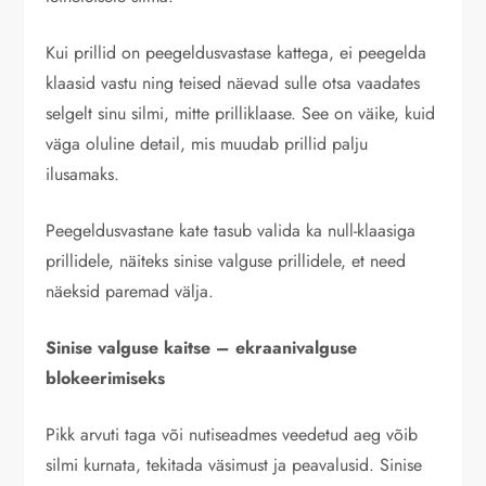
Kui prillid on peegeldusvastase kattega, ei peegelda
klaasid vastu ning teised näevad sulle otsa vaadates
selgelt sinu silmi, mitte prilliklaase. See on väike, kuid
väga oluline detail, mis muudab prillid palju
ilusamaks.
Peegeldusvastane kate tasub valida ka null-klaasiga
prillidele, näiteks sinise valguse prillidele, et need
näeksid paremad välja.
Sinise valguse kaitse – ekraanivalguse
blokeerimiseks
Pikk arvuti taga või nutiseadmes veedetud aeg võib
silmi kurnata, tekitada väsimust ja peavalusid. Sinise