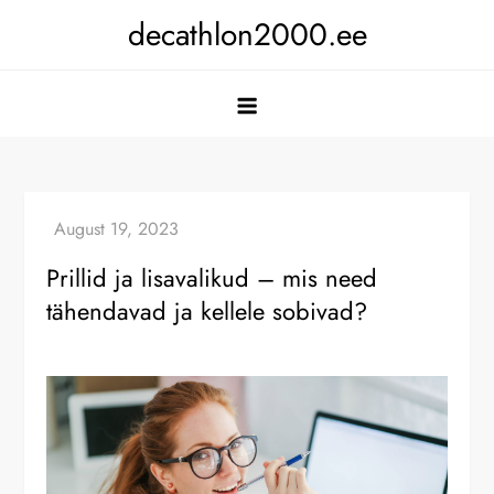
Skip
decathlon2000.ee
to
content
Prillid ja lisavalikud – mis need
tähendavad ja kellele sobivad?